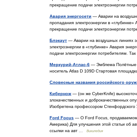
прекращение подачи электроэнергии пот
Авария энергосети
— Аварии на воздушн
пропадания электроэнергии в «глубинке» 
прекращение подачи электроэнергии пот
Блэкаут
— Аварии на воздушных линиях э
электроэнергии в «глубинке» Авария энер
подачи электроэнергии потребителям. Т
Меркурий-Атлас-6
— Эмблема Полётные д
носитель Atlas D 109D Стартовая площа
Словесные названия российского оруж
Кибернож
— (он же CyberKnife) высокото
злокачественных и доброкачественных опу
Изобретена профессором Стенфордского
Ford Focus
— О Ford Focus, продаваемом
Америка) Для улучшения этой статьи об а
ссылки на авт …
Википедия