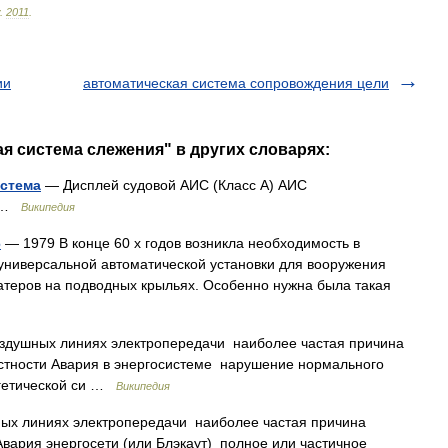
.
2011
.
ии
автоматическая система сопровождения цели
ая система слежения" в других словарях:
истема
— Дисплей судовой АИС (Класс А) АИС
с …
Википедия
6
— 1979 В конце 60 х годов возникла необходимость в
универсальной автоматической установки для вооружения
катеров на подводных крыльях. Особенно нужна была такая
здушных линиях электропередачи наиболее частая причина
естности Авария в энергосистеме нарушение нормального
ргетической си …
Википедия
ых линиях электропередачи наиболее частая причина
Авария энергосети (или Блэкаут) полное или частичное