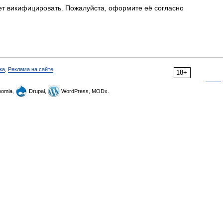
ет викифицировать. Пожалуйста, оформите её согласно
ка
,
Реклама на сайте
18+
omla,
Drupal,
WordPress, MODx.