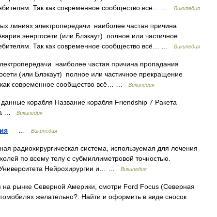
ребителям. Так как современное сообщество всё… …
Википедия
ых линиях электропередачи наиболее частая причина
Авария энергосети (или Блэкаут) полное или частичное
ребителям. Так как современное сообщество всё… …
Википедия
лектропередачи наиболее частая причина пропадания
госети (или Блэкаут) полное или частичное прекращение
ак как современное сообщество всё… …
Википедия
анные корабля Название корабля Friendship 7 Ракета
дка …
Википедия
ия
— …
Википедия
чная радиохирургическая система, используемая для лечения
холей по всему телу с субмиллиметровой точностью.
 Университета Нейрохирургии и… …
Википедия
 на рынке Северной Америки, смотри Ford Focus (Северная
втомобилях желательно?: Найти и оформить в виде сносок