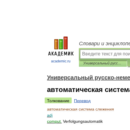
Словари и энциклоп
academic.ru
Универсальный русско-немецкий словарь
Универсальный русско-неме
автоматическая систем
Толкование
Перевод
автоматическая
система
слежения
adj
comput
.
Verfolgungsautomatik