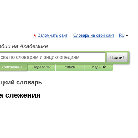
Запомнить сайт
Словарь на свой сайт
RU
едии на Академике
Найти!
Толкования
Переводы
Книги
Игры ⚽
цкий словарь
а слежения