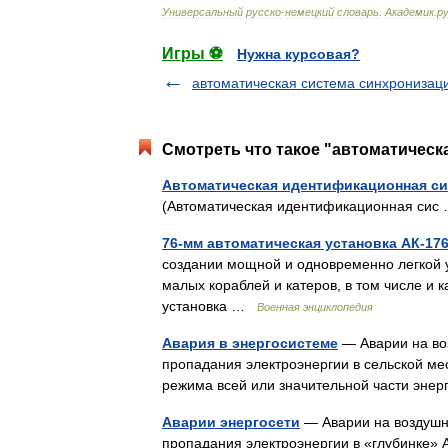
Универсальный
русско
-
немецкий
словарь
.
Академик
.
ру
Игры ⚽
Нужна курсовая?
автоматическая система синхронизац
Смотреть что такое "автоматическ
Автоматическая идентификационная с
(Aвтоматическая идентификационная си
76-мм автоматическая установка АК-17
создании мощной и одновременно легкой 
малых кораблей и катеров, в том числе и 
установка …
Военная энциклопедия
Авария в энергосистеме
— Аварии на во
пропадания электроэнергии в сельской м
режима всей или значительной части эне
Аварии энергосети
— Аварии на воздушн
пропадания электроэнергии в «глубинке» 